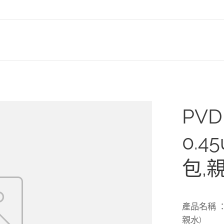
PV
0.4
包,親
產品名稱 ： 
親水)