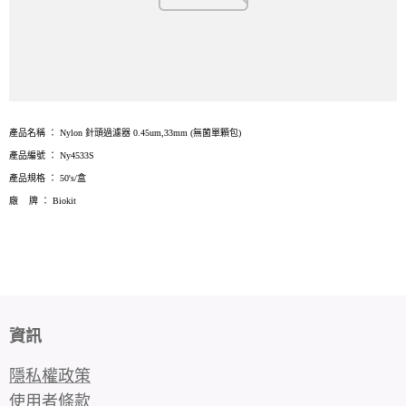
產品名稱
：
Nylon
針頭過濾器
0.45um,33mm
(無菌單顆包)
產品編號
：
Ny4533S
產品規格
：
50's/
盒
廠 牌
：
Biokit
資訊
隱私權政策
使用者條款