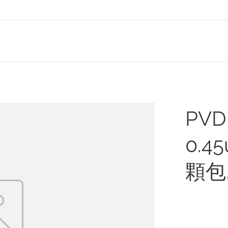
PV
0.4
顆包