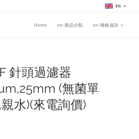
EN
Home
en-商品分類
en-聯絡資訊
DF 針頭過濾器
5um,25mm (無菌單
,親水)(來電詢價)