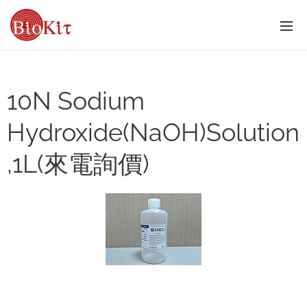
10N Sodium
Hydroxide(NaOH)Solution
,1L(來電詢價)