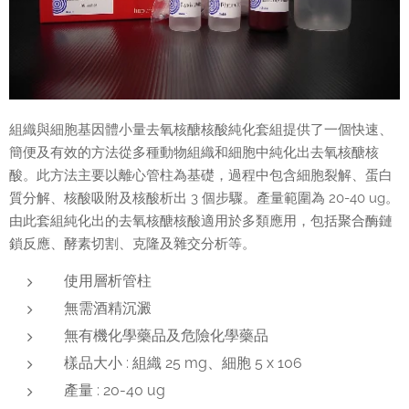
組織與細胞基因體小量去氧核醣核酸純化套組提供了一個快速、
簡便及有效的方法從多種動物組織和細胞中純化出去
氧核醣核
酸。此方法主要以離心管柱為基礎，過程中包含細胞裂解、蛋白
質分解、核酸吸附及核酸析出 3 個步驟。產量範圍為 20-40 ug。
由此套組純化出的去氧核醣核酸適用於多類應用，包括聚合酶鏈
鎖反應、酵素切割、克隆及雜交分析等。
使用層析管柱
無需酒精沉澱
無有機化學藥品及危險化學藥品
樣品大小 : 組織 25 mg、細胞 5 x 106
產量 : 20-40 ug