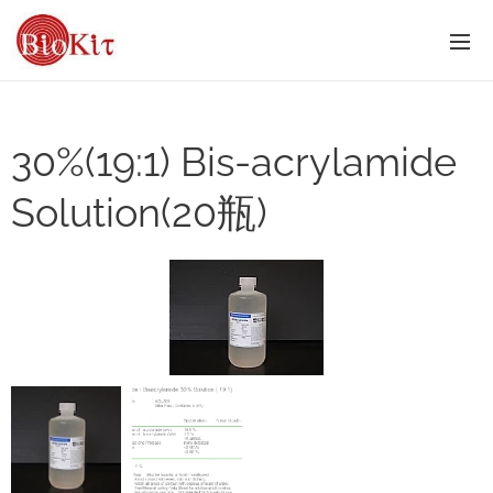
30%(19:1) Bis-acrylamide
Solution(20瓶)