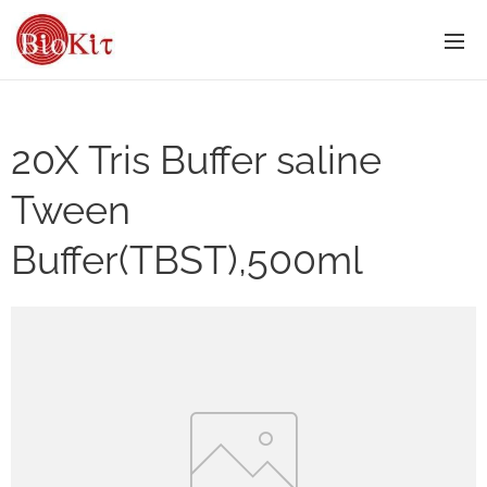
20X Tris Buffer saline
Tween
Buffer(TBST),500ml