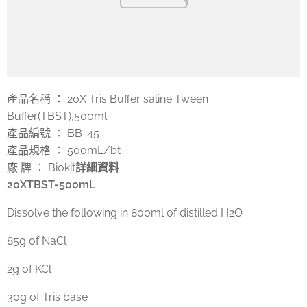
產品名稱 ： 20X Tris Buffer saline Tween
Buffer(TBST),500ml
產品編號 ： BB-45
產品規格 ： 500mL/bt
廠 牌 ： Biokit
詳細資料
20XTBST
-500mL
Dissolve the following in 800ml of distilled H2O
85g of NaCl
2g of KCl
30g of Tris base