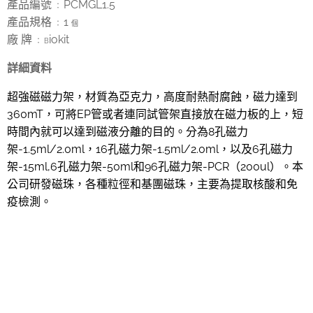
產品編號
PCMGL1.5
：
產品規格
1
：
個
廠 牌
iokit
： B
詳細資料
超強磁磁力架，材質為亞克力，高度耐熱耐腐蝕，磁力達到
360mT，可將EP管或者連同試管架直接放在磁力板的上，短
時間內就可以達到磁液分離的目的。分為8孔磁力
架-1.5ml/2.0ml，16孔磁力架-1.5ml/2.0ml，以及6孔磁力
架-15ml,6孔磁力架-50m
l和96孔磁力架-PCR（200ul）。本
公司研發磁珠，各種粒徑和基團磁珠，主要為提取核酸和免
疫檢測。