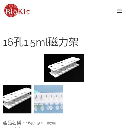
16孔1.5ml磁力架
產品名稱
16
1.5mL
：
孔
磁力架