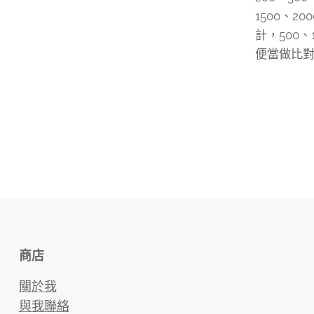
1500、2
計，500、
便當做比
商店
關於我
與我聯絡