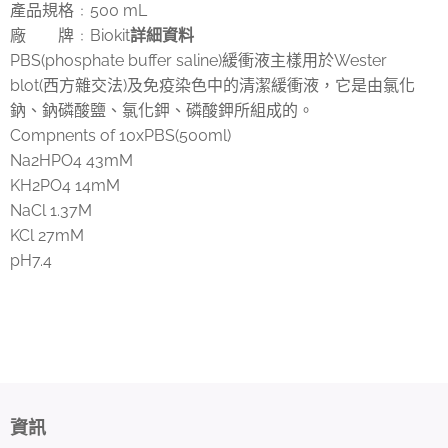
產品規格
500 mL
：
廠 牌
Biokit
詳細資料
：
PBS(phosphate buffer saline)緩衝液主樣用於Wester
blot(西方雜交法)及免疫染色中的清潔緩衝液，它是由氯化
鈉、鈉磷酸鹽、氯化鉀、磷酸鉀所組成的。
Compnents of 10xPBS(500ml)
Na2HPO4 43mM
KH2PO4 14mM
NaCl 1.37M
KCl 27mM
pH7.4
資訊