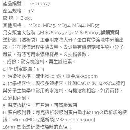
產品編號 ： PB010077
產品規格 ： 1M
廠 牌 ： Biokit
其他規格 ： MD10, MD25, MD34, MD44, MD55
另有販售大包裝-5M $7800元 / 30M $18000元
詳細資料
透析膜（透析袋）主要用來將大分子蛋白質從溶液中分離出
來，並在製備過程中除去鹽、去少量有機溶劑和生物小分子
雜質，有時可用來濃縮樣品。⊙技術參數：
1. 成份：耐有機溶劑，再生纖維素。
2. PH穩定範圍：5-9
3. 污染物水準：硫化物<0.3%，重金屬<50ppm
4. 化學相容性：與很多鹽相容，比如CaC12,(NH4)2SO4,還可
與分子生物學中常用的水溶劑、有機溶劑相容，如異丙醇、
乙醇和丙酮。
5. 溫度抵抗性：可煮沸，可高壓滅菌
6. 蛋白吸附性：每克透析袋吸附蛋白量小於1ng⊙透析袋的標
識：16mm(MD25)透析袋[MW:12000-14000]
16mm是指透析袋乾燥時的直徑；