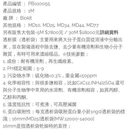
產品編號 ： PB010055
產品規格 ： 1M
廠 牌 ： Biokit
其他規格 ： MD10, MD25, MD34, MD44, MD77
另有販售大包裝-5M $7800元 / 30M $18000元
詳細資料
透析膜（透析袋）主要用來將大分子蛋白質從溶液中分離出
來，並在製備過程中除去鹽、去少量有機溶劑和生物小分子
雜質，有時可用來濃縮樣品。⊙技術參數：
1. 成份：耐有機溶劑，再生纖維素。
2. PH穩定範圍：5-9
3. 污染物水準：硫化物<0.3%，重金屬<50ppm
4. 化學相容性：與很多鹽相容，比如CaC12,(NH4)2SO4,還可
與分子生物學中常用的水溶劑、有機溶劑相容，如異丙醇、
乙醇和丙酮。
5. 溫度抵抗性：可煮沸，可高壓滅菌
6. 蛋白吸附性：每克透析袋吸附蛋白量小於1ng⊙透析袋的標
識：16mm(MD25)透析袋[MW:12000-14000]
16mm是指透析袋乾燥時的直徑；