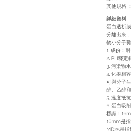
其他規格 ： M
詳細資料
蛋白透析
分離出來
物小分子
1. 成份
2. PH穩定
3. 污染物
4. 化學相
可與分子
醇、乙醇
5. 溫度
6. 蛋白
標識：16mm
16mm是
MD25是