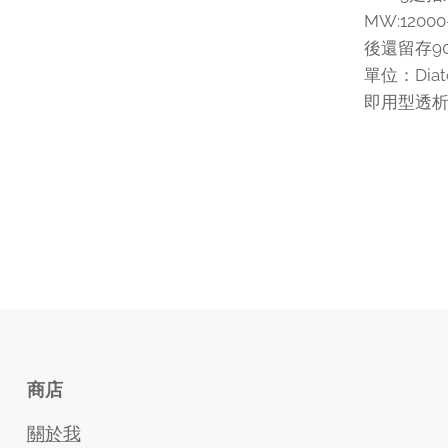
MW:120
後還留存9
單位：Dia
即用型透
商店
關於我