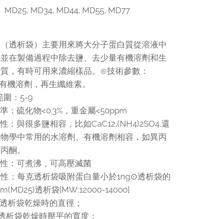
D25, MD34, MD44, MD55, MD77
膜（透析袋）主要用來將大分子蛋白質從溶液中
，並在製備過程中除去鹽、去少量有機溶劑和生
雜質，有時可用來濃縮樣品。⊙技術參數：
：耐有機溶劑，再生纖維素。
範圍：5-9
水準：硫化物<0.3%，重金屬<50ppm
容性：與很多鹽相容，比如CaC12,(NH4)2SO4,還
生物學中常用的水溶劑、有機溶劑相容，如異丙
和丙酮。
抵抗性：可煮沸，可高壓滅菌
吸附性：每克透析袋吸附蛋白量小於1ng⊙透析袋的
(MD25)透析袋[MW:12000-14000]
指透析袋乾燥時的直徑；
指透析袋乾燥時壓平的寬度；