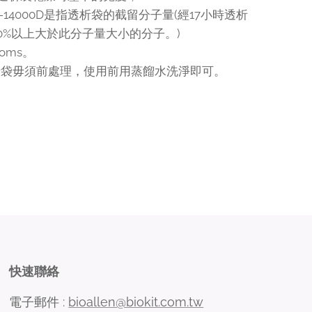
00-14000D是指透析袋的截留分子量(經17小時透析
0%以上大於此分子量大小的分子。)
toms。
析袋毋須前處理，使用前用蒸餾水洗淨即可。
快速聯絡
電子郵件 :
bioallen@biokit.com.tw