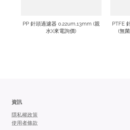
PP 針頭過濾器 0.22um,13mm (親
PTFE 
水)(來電詢價)
(無
資訊
隱私權政策
使用者條款