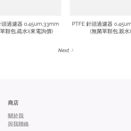
針頭過濾器 0.45um,33mm
PTFE 針頭過濾器 0.45u
菌單顆包,疏水)(來電詢價)
(無菌單顆包,親水)
Next
商店
關於我
與我聯絡