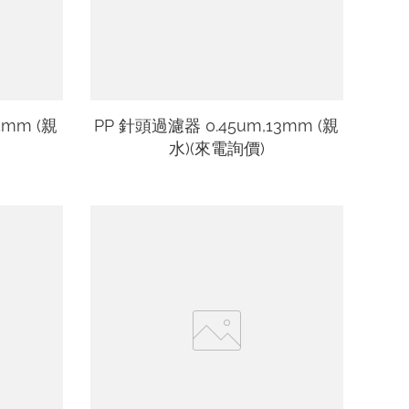
5mm (親
PP 針頭過濾器 0.45um,13mm (親
水)(來電詢價)