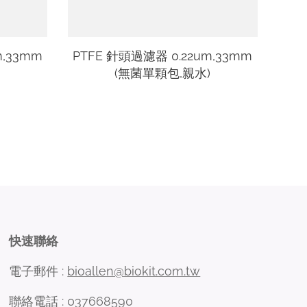
m,33mm
PTFE 針頭過濾器 0.22um,33mm
(無菌單顆包,親水)
快速聯絡
電子郵件 :
bioallen@biokit.com.tw
聯絡電話 : 037668590