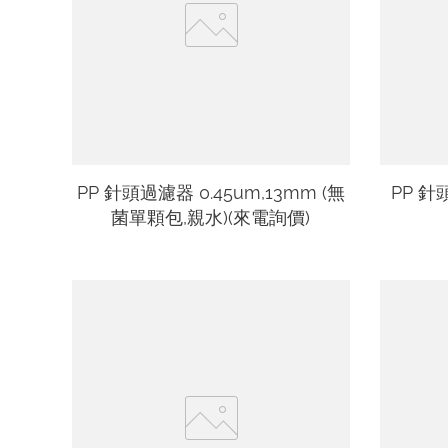
PP 針頭過濾器 0.45um,13mm (無
PP 針
菌單顆包,親水)(來電詢價)