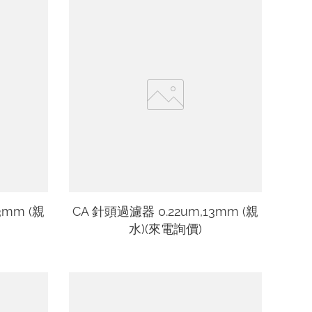
3mm (親
CA 針頭過濾器 0.22um,13mm (親
水)(來電詢價)