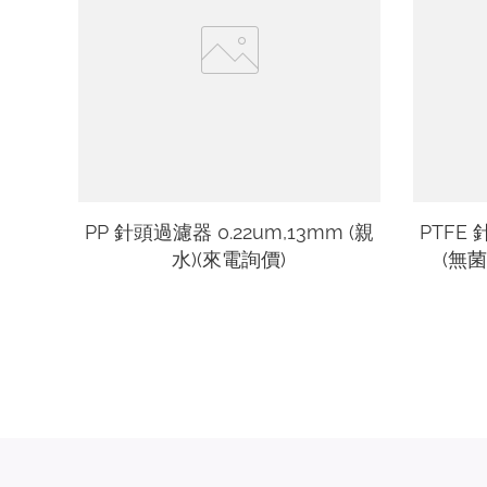
PP 針頭過濾器 0.22um,13mm (親
PTFE 
水)(來電詢價)
(無