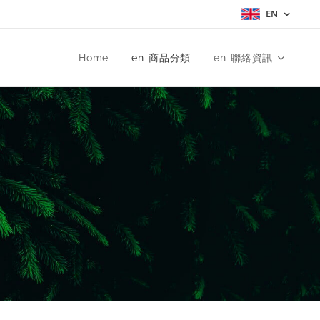
EN
Home
en-商品分類
en-聯絡資訊