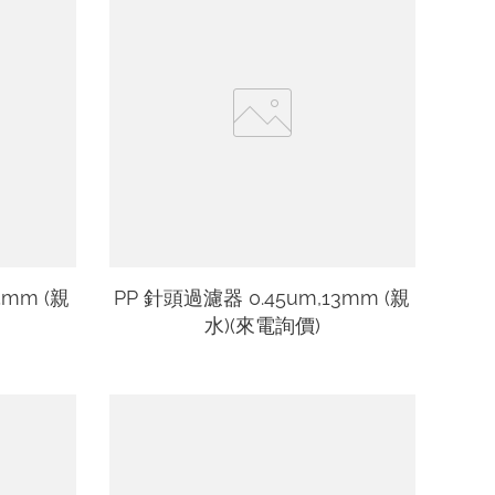
5mm (親
PP 針頭過濾器 0.45um,13mm (親
水)(來電詢價)