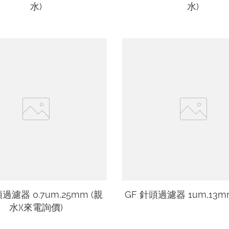
水)
水)
過濾器 0.7um,25mm (親
GF 針頭過濾器 1um,13m
水)(來電詢價)