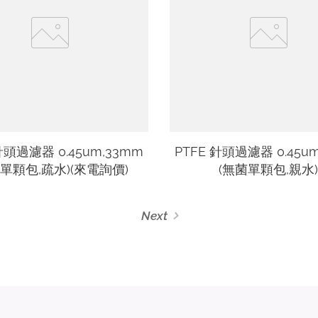
針頭過濾器 0.45um,33mm
PTFE 針頭過濾器 0.45u
菌單顆包,疏水)(來電詢價)
(無菌單顆包,親水)
Next