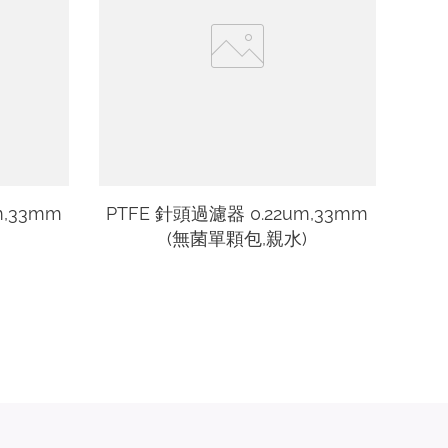
m,33mm
PTFE 針頭過濾器 0.22um,33mm
(無菌單顆包,親水)