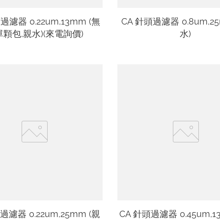
過濾器 0.22um,13mm (無
CA 針頭過濾器 0.8um,2
顆包,親水)(來電詢價)
水)
過濾器 0.22um,25mm (親
CA 針頭過濾器 0.45um,1