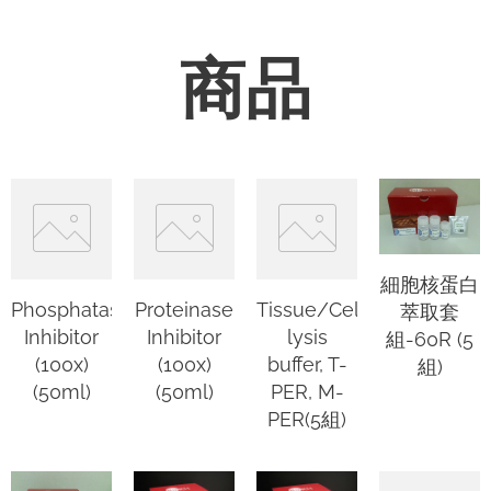
商品
細胞核蛋白
Phosphatase
Proteinase
Tissue/Cell
萃取套
Inhibitor
Inhibitor
lysis
組-60R (5
(100x)
(100x)
buffer, T-
組)
(50ml)
(50ml)
PER, M-
PER(5組)